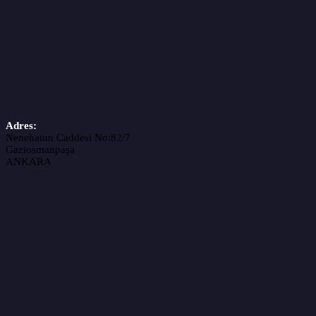
Adres:
Nenehatun Caddesi No:82/7
Gaziosmanpaşa
ANKARA