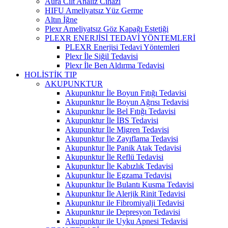
Aura Cilt Analiz Cihazı
HIFU Ameliyatsız Yüz Germe
Altın İğne
Plexr Ameliyatsız Göz Kapağı Estetiği
PLEXR ENERJİSİ TEDAVİ YÖNTEMLERİ
PLEXR Enerjisi Tedavi Yöntemleri
Plexr İle Siğil Tedavisi
Plexr İle Ben Aldırma Tedavisi
HOLİSTİK TIP
AKUPUNKTUR
Akupunktur İle Boyun Fıtığı Tedavisi
Akupunktur İle Boyun Ağrısı Tedavisi
Akupunktur İle Bel Fıtığı Tedavisi
Akupunktur İle İBS Tedavisi
Akupunktur İle Migren Tedavisi
Akupunktur İle Zayıflama Tedavisi
Akupunktur İle Panik Atak Tedavisi
Akupunktur İle Reflü Tedavisi
Akupunktur İle Kabızlık Tedavisi
Akupunktur İle Egzama Tedavisi
Akupunktur İle Bulantı Kusma Tedavisi
Akupunktur İle Alerjik Rinit Tedavisi
Akupunktur ile Fibromiyalji Tedavisi
Akupunktur ile Depresyon Tedavisi
Akupunktur ile Uyku Apnesi Tedavisi