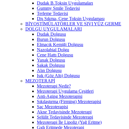
Dudak B.Toksin Uygulamaları
Gummy Smile Tedavisi
Terleme Tedavisi
Diş Sıkma- Çene Toksin Uygulaması
BİYOSTİMÜLATÖRLER VE SIVI YÜZ GERME
DOLGU UYGULAMALARI
Dudak Dolgusu
Burun Dolgusu
Elmacık Kemiği Dolgusu
Nazolabial Dolgu
Çene Hattı Dolgusu
Yanak Dolgusu
Şakak Dolgusu
Alın Dolgusu
Işık (Göz Altı) Dolgusu
MEZOTERAPİ
Mezoterapi Nedir?
Mezoterapi Uygulama Çeşitleri
Anti-Aging Mezoterapisi
Sıkılaştırma (Firming) Mezoterapisi
Saç Mezoterapisi
Akne Tedavisinde Mezoterapi
Selülit Tedavisinde Mezoterapi
Mezoterapi İle Lipoliz (Yağ Eritme)
Gıdı Eritmede Mezoterapi