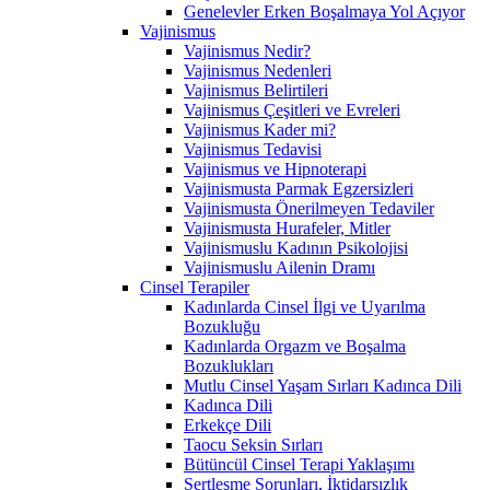
Genelevler Erken Boşalmaya Yol Açıyor
Vajinismus
Vajinismus Nedir?
Vajinismus Nedenleri
Vajinismus Belirtileri
Vajinismus Çeşitleri ve Evreleri
Vajinismus Kader mi?
Vajinismus Tedavisi
Vajinismus ve Hipnoterapi
Vajinismusta Parmak Egzersizleri
Vajinismusta Önerilmeyen Tedaviler
Vajinismusta Hurafeler, Mitler
Vajinismuslu Kadının Psikolojisi
Vajinismuslu Ailenin Dramı
Cinsel Terapiler
Kadınlarda Cinsel İlgi ve Uyarılma
Bozukluğu
Kadınlarda Orgazm ve Boşalma
Bozuklukları
Mutlu Cinsel Yaşam Sırları Kadınca Dili
Kadınca Dili
Erkekçe Dili
Taocu Seksin Sırları
Bütüncül Cinsel Terapi Yaklaşımı
Sertleşme Sorunları, İktidarsızlık