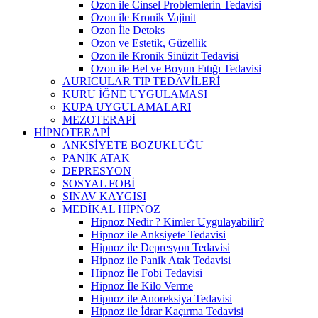
Ozon ile Cinsel Problemlerin Tedavisi
Ozon ile Kronik Vajinit
Ozon İle Detoks
Ozon ve Estetik, Güzellik
Ozon ile Kronik Sinüzit Tedavisi
Ozon ile Bel ve Boyun Fıtığı Tedavisi
AURICULAR TIP TEDAVİLERİ
KURU İĞNE UYGULAMASI
KUPA UYGULAMALARI
MEZOTERAPİ
HİPNOTERAPİ
ANKSİYETE BOZUKLUĞU
PANİK ATAK
DEPRESYON
SOSYAL FOBİ
SINAV KAYGISI
MEDİKAL HİPNOZ
Hipnoz Nedir ? Kimler Uygulayabilir?
Hipnoz ile Anksiyete Tedavisi
Hipnoz ile Depresyon Tedavisi
Hipnoz ile Panik Atak Tedavisi
Hipnoz İle Fobi Tedavisi
Hipnoz İle Kilo Verme
Hipnoz ile Anoreksiya Tedavisi
Hipnoz ile İdrar Kaçırma Tedavisi