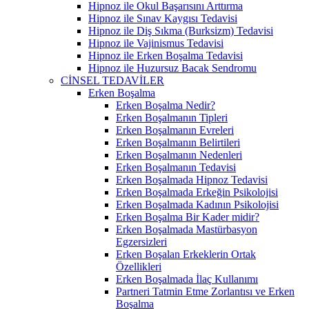
Hipnoz ile Okul Başarısını Arttırma
Hipnoz ile Sınav Kaygısı Tedavisi
Hipnoz ile Diş Sıkma (Burksizm) Tedavisi
Hipnoz ile Vajinismus Tedavisi
Hipnoz ile Erken Boşalma Tedavisi
Hipnoz ile Huzursuz Bacak Sendromu
CİNSEL TEDAVİLER
Erken Boşalma
Erken Boşalma Nedir?
Erken Boşalmanın Tipleri
Erken Boşalmanın Evreleri
Erken Boşalmanın Belirtileri
Erken Boşalmanın Nedenleri
Erken Boşalmanın Tedavisi
Erken Boşalmada Hipnoz Tedavisi
Erken Boşalmada Erkeğin Psikolojisi
Erken Boşalmada Kadının Psikolojisi
Erken Boşalma Bir Kader midir?
Erken Boşalmada Mastürbasyon
Egzersizleri
Erken Boşalan Erkeklerin Ortak
Özellikleri
Erken Boşalmada İlaç Kullanımı
Partneri Tatmin Etme Zorlantısı ve Erken
Boşalma