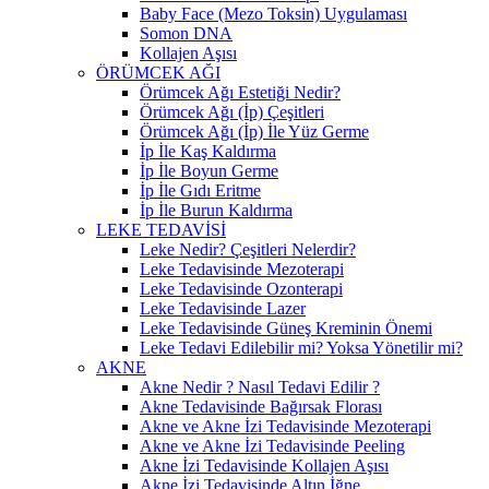
Baby Face (Mezo Toksin) Uygulaması
Somon DNA
Kollajen Aşısı
ÖRÜMCEK AĞI
Örümcek Ağı Estetiği Nedir?
Örümcek Ağı (İp) Çeşitleri
Örümcek Ağı (İp) İle Yüz Germe
İp İle Kaş Kaldırma
İp İle Boyun Germe
İp İle Gıdı Eritme
İp İle Burun Kaldırma
LEKE TEDAVİSİ
Leke Nedir? Çeşitleri Nelerdir?
Leke Tedavisinde Mezoterapi
Leke Tedavisinde Ozonterapi
Leke Tedavisinde Lazer
Leke Tedavisinde Güneş Kreminin Önemi
Leke Tedavi Edilebilir mi? Yoksa Yönetilir mi?
AKNE
Akne Nedir ? Nasıl Tedavi Edilir ?
Akne Tedavisinde Bağırsak Florası
Akne ve Akne İzi Tedavisinde Mezoterapi
Akne ve Akne İzi Tedavisinde Peeling
Akne İzi Tedavisinde Kollajen Aşısı
Akne İzi Tedavisinde Altın İğne