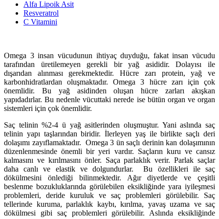
Alfa Lipoik Asit
Resveratrol
C Vitamini
Omega 3 insan vücudunun ihtiyaç duyduğu, fakat insan vücudu
tarafından üretilemeyen gerekli bir yağ asididir. Dolayısı ile
dışarıdan alınması gerekmektedir. Hücre zarı protein, yağ ve
karbonhidratlardan oluşmaktadır. Omega 3 hücre zarı için çok
önemlidir. Bu yağ asidinden oluşan hücre zarları akışkan
yapıdadırlar. Bu nedenle vücuttaki nerede ise bütün organ ve organ
sistemleri için çok önemlidir.
Saç telinin %2-4 ü yağ asitlerinden oluşmuştur. Yani aslında saç
telinin yapı taşlarından biridir. İlerleyen yaş ile birlikte saçlı deri
dolaşımı zayıflamaktadır. Omega 3 ün saçlı derinin kan dolaşımının
düzenlenmesinde önemli bir yeri vardır. Saçların kuru ve cansız
kalmasını ve kırılmasını önler. Saça parlaklık verir. Parlak saçlar
daha canlı ve elastik ve dolgundurlar. Bu özellikleri ile saç
dökülmesini önlediği bilinmektedir. Ağır diyetlerde ve çeşitli
beslenme bozukluklarında görülebilen eksikliğinde yara iyileşmesi
problemleri, deride kuruluk ve saç problemleri görülebilir. Saç
tellerinde kuruma, parlaklık kaybı, kırılma, yavaş uzama ve saç
dökülmesi gibi saç problemleri görülebilir. Aslında eksikliğinde