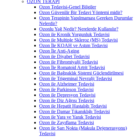
OZON TERAPİ
Ozon Tedavisi-Genel Bilgiler
Ozon Güvenilir Bir Tedavi Yöntemi midir?
Ozon Terapinin Yapılmaması Gereken Durumlar
Nelerdir?
Ozonlu Yağ Nedir? Nerelerde Kullanılır?
Ozon ile Kronik Yorgunluk Tedavisi
Ozon ile Multiple Skleroz (MS) Tedavisi
Ozon İle KOAH ve Astım Tedavisi
Ozon İle Anti-Aging
Ozon ile Diyabet Tedavisi
Ozon ile Fibromiyalji Tedavisi
Ozon İle Romatoid Artrit Tedavisi
Ozon ile Bağışıklık Sistemi Güçlendirilmesi
Ozon ile Trigeminal Nevralji Tedavisi
Ozon ile Alzheimer Tedavisi
Ozon ile Parkinson Tedavisi
Ozon ile Depresyon Tedavisi
Ozon ile Diz Ağrısı Tedavisi
Ozon ile Hepatit Hastalığı Tedavisi
Ozon ile Damar Tıkanıklığı Tedavisi
Ozon ile Yara ve Yanık Tedavisi
Ozon ile Zayıflama Tedavisi
Ozon ile Sarı Nokta (Makula Dejenerasyonu)
Tedavisi