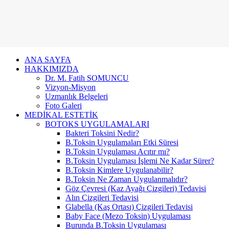
ANA SAYFA
HAKKIMIZDA
Dr. M. Fatih SOMUNCU
Vizyon-Misyon
Uzmanlık Belgeleri
Foto Galeri
MEDİKAL ESTETİK
BOTOKS UYGULAMALARI
Bakteri Toksini Nedir?
B.Toksin Uygulamaları Etki Süresi
B.Toksin Uygulaması Acıtır mı?
B.Toksin Uygulaması İşlemi Ne Kadar Sürer?
B.Toksin Kimlere Uygulanabilir?
B.Toksin Ne Zaman Uygulanmalıdır?
Göz Çevresi (Kaz Ayağı Çizgileri) Tedavisi
Alın Çizgileri Tedavisi
Glabella (Kaş Ortası) Çizgileri Tedavisi
Baby Face (Mezo Toksin) Uygulaması
Burunda B.Toksin Uygulaması