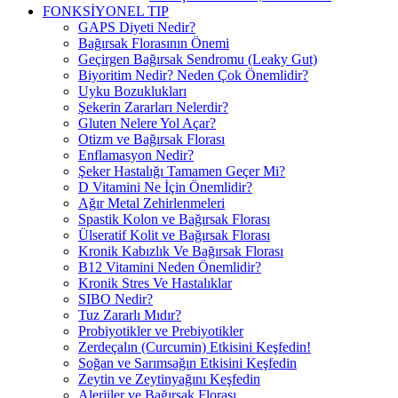
FONKSİYONEL TIP
GAPS Diyeti Nedir?
Bağırsak Florasının Önemi
Geçirgen Bağırsak Sendromu (Leaky Gut)
Biyoritim Nedir? Neden Çok Önemlidir?
Uyku Bozuklukları
Şekerin Zararları Nelerdir?
Gluten Nelere Yol Açar?
Otizm ve Bağırsak Florası
Enflamasyon Nedir?
Şeker Hastalığı Tamamen Geçer Mi?
D Vitamini Ne İçin Önemlidir?
Ağır Metal Zehirlenmeleri
Spastik Kolon ve Bağırsak Florası
Ülseratif Kolit ve Bağırsak Florası
Kronik Kabızlık Ve Bağırsak Florası
B12 Vitamini Neden Önemlidir?
Kronik Stres Ve Hastalıklar
SIBO Nedir?
Tuz Zararlı Mıdır?
Probiyotikler ve Prebiyotikler
Zerdeçalın (Curcumin) Etkisini Keşfedin!
Soğan ve Sarımsağın Etkisini Keşfedin
Zeytin ve Zeytinyağını Keşfedin
Alerjiler ve Bağırsak Florası