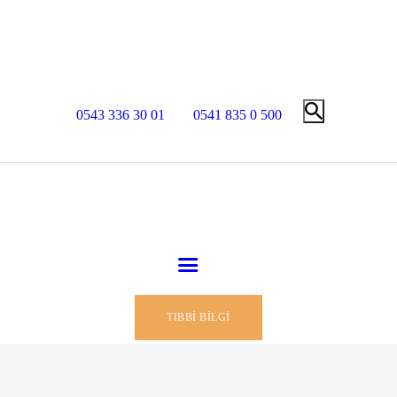
0543 336 30 01
0541 835 0 500
TIBBI BILGI