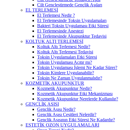
Cilt Gençleştirmede Gençlik Aşıları
EL TERLEMESİ
El Terlemesi Nedir ?
El Terlemesinde Toksin Uygulamaları
Bakteri Toksin Uygulaması Etki Süresi
El Terlemesinde Anestezi
El Terlemesinde Akupunktur Tedavisi
KOLTUK ALTI TERLEMESİ
Koltuk Altı Terlemesi Nedir?
Koltuk Altı Terlemesi Tedavisi
Toksin Uygulamaları Etki Süresi
Toksin Uygulaması Acıtır mı?
Toksin Uygulaması İşlemi Ne Kadar Sürer?
Toksin Kimlere Uygulanabilir?
Toksin Ne Zaman Uygulanmalıdır?
KOZMETİK AKUPUNKTUR
Kozmetik Akupunktur Nedir?
Kozmetik Akupunktur Etki Mekanizması
Kozmetik Akupunktur Nerelerde Kullanılır?
GENÇLİK AŞISI
Gençlik Aşısı Nedir?
Gençlik Aşısı Çeşitleri Nelerdir?
Gençlik Aşısının Etki Süresi Ne Kadardır?
ESTETİK OZON UYGULAMALARI