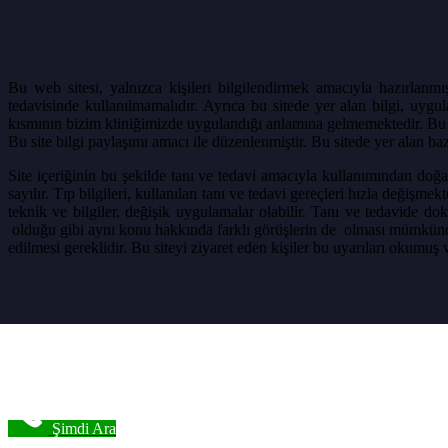
Bu web sitesi, yalnızca kişileri bilgilendirmek amacıyla hazırlanmış
tedavisinde kullanılmamalıdır. Ayrıca bu sitede yer alan bilgi, uyg
kısmının bizim kliniğimizde uygulandığı anlamına gelmemektedir. Bu s
Bu site bilgi paylaşımı amacı ile düzenlenmiştir. Bu sitede yer alan b
Site içeriğinin bu şekilde tanı ve tedavi amacıyla kullanımından doğa
sayılır. Tıp bilgileri, kullanılan tanı ve tedavi gereçleri hızla değişme
teknik ve bilgiler, değişik uygulamalar olabilir. Tanı ve tedavide d
olduğu gibi aynı konu hakkında farklı görüşlerin de olması mümkündür.
edilmesi gereklidir. Bu siteyi ziyaret eden kişiler bu uyarıları okumuş ve
Şimdi Ara