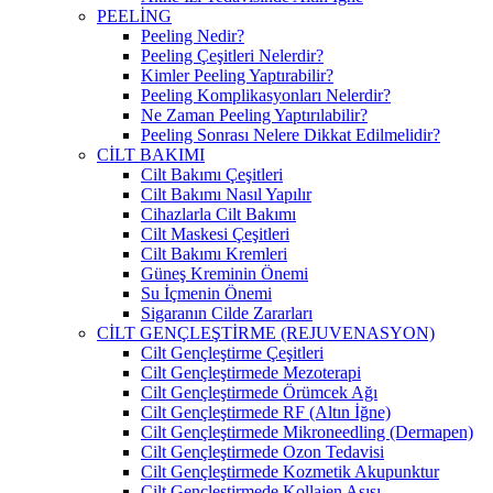
PEELİNG
Peeling Nedir?
Peeling Çeşitleri Nelerdir?
Kimler Peeling Yaptırabilir?
Peeling Komplikasyonları Nelerdir?
Ne Zaman Peeling Yaptırılabilir?
Peeling Sonrası Nelere Dikkat Edilmelidir?
CİLT BAKIMI
Cilt Bakımı Çeşitleri
Cilt Bakımı Nasıl Yapılır
Cihazlarla Cilt Bakımı
Cilt Maskesi Çeşitleri
Cilt Bakımı Kremleri
Güneş Kreminin Önemi
Su İçmenin Önemi
Sigaranın Cilde Zararları
CİLT GENÇLEŞTİRME (REJUVENASYON)
Cilt Gençleştirme Çeşitleri
Cilt Gençleştirmede Mezoterapi
Cilt Gençleştirmede Örümcek Ağı
Cilt Gençleştirmede RF (Altın İğne)
Cilt Gençleştirmede Mikroneedling (Dermapen)
Cilt Gençleştirmede Ozon Tedavisi
Cilt Gençleştirmede Kozmetik Akupunktur
Cilt Gençleştirmede Kollajen Aşısı