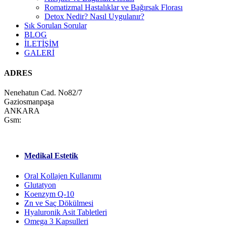
Romatizmal Hastalıklar ve Bağırsak Florası
Detox Nedir? Nasıl Uygulanır?
Sık Sorulan Sorular
BLOG
İLETİŞİM
GALERİ
ADRES
Nenehatun Cad. No82/7
Gaziosmanpaşa
ANKARA
Gsm:
Medikal Estetik
Oral Kollajen Kullanımı
Glutatyon
Koenzym Q-10
Zn ve Saç Dökülmesi
Hyaluronik Asit Tabletleri
Omega 3 Kapsulleri