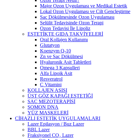
Ozon Terapi Nedir?
Major Ozon Uygulaması ve Medikal Estetik
Lokal Ozon Uygulaması ve Cilt Gençleştirme
Saç Dökülmesinde Ozon Uygulaması
Selülit Tedavisinde Ozon Terapi
Ozon Tedavisi İle Lipoliz
ESTETİKTE GIDA TAKVİYELERİ
Oral Kollajen Kullanımı
Glutatyon
Koenzym Q-10
Zn ve Saç Dökülmesi
Hyaluronik Asit Tabletleri
Omega 3 Kapsulleri
Alfa Lipoik Asit
Resveratrol
C Vitamini
KOLLAJEN AŞISI
ÜST GÖZ KAPAĞI ESTETİĞİ
SAÇ MEZOTERAPİSİ
SOMON DNA
YÜZ MASKELERİ
CİHAZLI ESTETİK UYGULAMALARI
Lazer Epilasyon / Buz Lazer
BBL Lazer
Fraksiyonel CO₂ Lazer